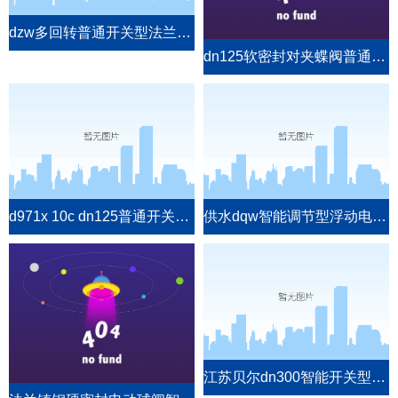
dzw多回转普通开关型法兰铸钢软密封电动刀闸阀滤渣浆管道用
dn125软密封对夹蝶阀普通开关型阀门电动执行器
d971x 10c dn125普通开关型对夹软密封电动蝶阀
供水dqw智能调节型浮动电动球阀
江苏贝尔dn300智能开关型法兰电动球阀