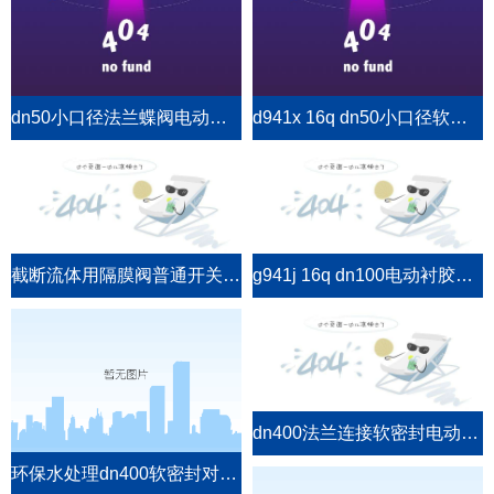
dn50小口径法兰蝶阀电动执行器
d941x 16q dn50小口径软密封电动法兰蝶阀流量控制
截断流体用隔膜阀普通开关型阀门电动执行器
g941j 16q dn100电动衬胶隔膜阀
dn400法兰连接软密封电动对夹蝶阀
环保水处理dn400软密封对夹蝶阀智能型电动执行器