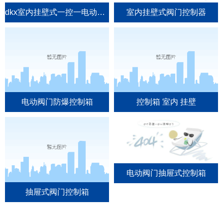
dkx室内挂壁式一控一电动装置控制箱
室内挂壁式阀门控制器
电动阀门防爆控制箱
控制箱 室内 挂壁
电动阀门抽屉式控制箱
抽屉式阀门控制箱