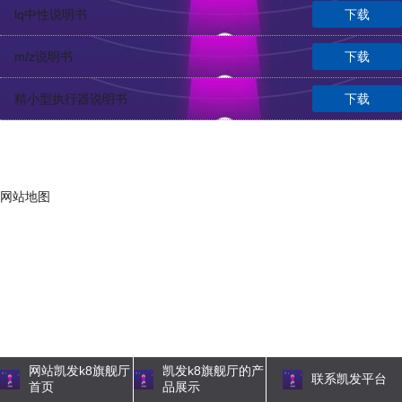
lq中性说明书
下载
m/z说明书
下载
精小型执行器说明书
下载
网站地图
网站凯发k8旗舰厅
凯发k8旗舰厅的产
联系凯发平台
首页
品展示