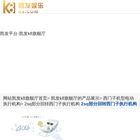
2sq部分回转西门子执行机构-凯发平台
凯发平台-凯发k8旗舰厅
网站凯发k8旗舰厅首页
>
凯发k8旗舰厅的产品展示
>
西门子机型电动
执行机构
>
2sq部分回转西门子执行机构
2sq部分回转西门子执行机构