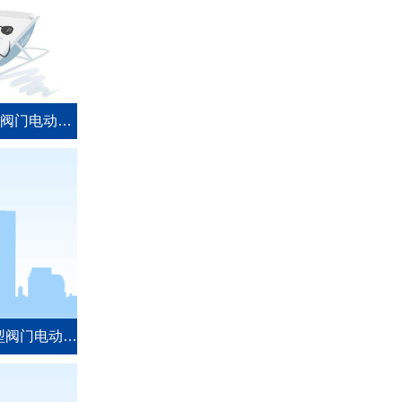
660v zjk智能调节型矿用隔爆型阀门电动执行器
zb瓦斯专用矿用普通开关隔爆型阀门电动执行器