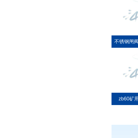
不锈钢闸
zb60