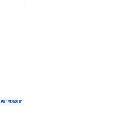
凯发平台-凯发k8旗舰厅
/z阀门电动装置