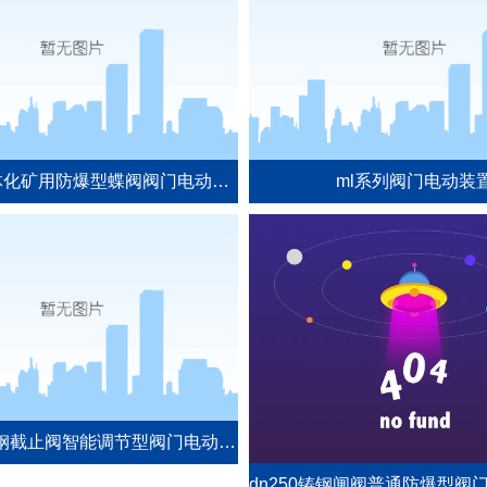
zbk智能一体化矿用防爆型蝶阀阀门电动执行器
ml系列阀门电动装
dzw60不锈钢截止阀智能调节型阀门电动执行器