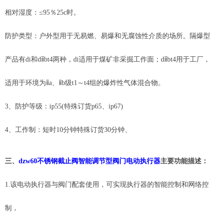
相对湿度：
≤95％25c时。
防护类型：户外型用于无易燃、易爆和无腐蚀性介质的场所。隔爆型
产品有
di和dⅱbt4两种，di适用于煤矿非采掘工作面；dⅱbt4用于工厂，
适用于环境为ⅱa、ⅱb级t1～t4组的爆炸性气体混合物。
3、防护等级：ip55(特殊订货p65、ip67)
4、工作制：短时10分钟特殊订货30分钟、
三、
dzw60不锈钢截止阀智能调节型阀门电动执行器
主要功能描述：
1.该电动执行器与阀门配套使用，可实现执行器的智能控制和网络控
制，