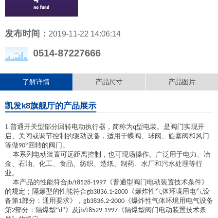
发布时间：
2019-11-22 14:06:14
0514-87227666
了解详情
产品尺寸
产品图片
凯发k8旗舰厅的产品展示
1.
普通开关型部分回转电动执行器
，简称为
q
型电装。是阀门实现开
启、关闭或调节控制的驱动设备，适用于蝶阀、球阀、旋塞阀和风门
等做
°回转的阀门。
90
本系列电动装置可远距离控制，也可现场操作。广泛用于电力、冶
金、石油、化工、食品、纺织、造纸、制药、水厂和污水处理等行
业。
本产品的性能符合
《普通型阀门电动装置技术条件》
jb/t8528-1997
的规定；隔爆型的性能符合
《爆炸性气体环境用电气设
gb3836.1-2000
备第
部分：通用要求》，
《爆炸性气体环境用电气设备
1
gb3836.2-2000
第
部分：隔爆型“
》及
《隔爆型阀门电动装置技术条
2
d"
jb/t8529-1997