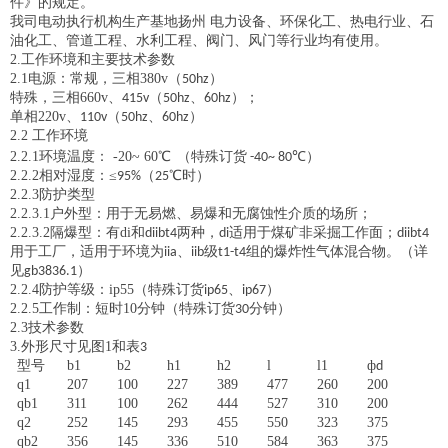
件》的规定。
我司电动执行机构生产基地扬州
电力设备、环保化工、热电行业、石
油化工、管道工程、水利工程、阀门、风门等行业均有使用。
2.
工作环境和主要技术参数
2.1
电源：
常规，三相
380v
（
）
50hz
特殊，三相
660v
、
（
、
）；
415v
50hz
60hz
单相
220v
、
（
、
）
110v
50hz
60hz
2.2
工作环境
2.2.1
环境温度：
-20~ 60
℃
（特殊订货
℃）
-40~ 80
2.2.2
相对湿度：
≤
（
℃时）
95%
25
2.2.3
防护类型
2.2.3.1
户外型：
用于无易燃、易爆和无腐蚀性介质的场所；
2.2.3.2
隔爆型：
有
di
和
两种，
适用于煤矿非采掘工作面；
diibt4
di
diibt4
用于工厂，适用于环境为
、
级
组的爆炸性气体混合物。（详
iia
iib
t1-t4
见
）
gb3836.1
2.2.4
防护等级：
ip55
（特殊订货
、
）
ip65
ip67
2.2.5
工作制：
短时
10
分钟（特殊订货
分钟）
30
2.3
技术参数
3.
外形尺寸见图
1
和表
3
型号
b1
b2
h1
h2
l
l1
ф
d
q1
207
100
227
389
477
260
200
qb1
311
100
262
444
527
310
200
q2
252
145
293
455
550
323
375
qb2
356
145
336
510
584
363
375