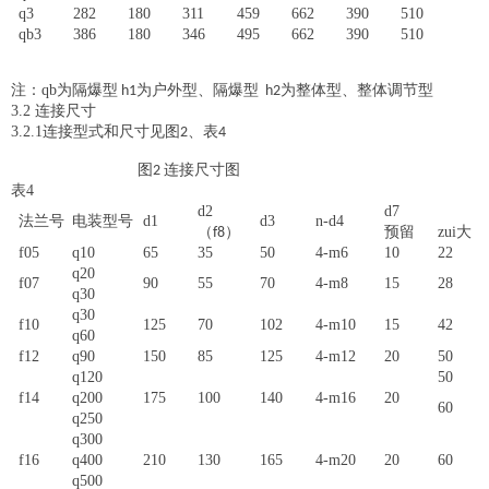
q3
282
180
311
459
662
390
510
qb3
386
180
346
495
662
390
510
注：
qb
为隔爆型
为户外型、隔爆型
为整体型、整体调节型
h1
h2
3.2
连接尺寸
3.2.1
连接型式和尺寸见图
、表
2
4
图
连接尺寸图
2
表
4
d2
d7
法兰号
电装型号
d1
d3
n-d4
（
）
预留
zui
大
f8
f05
q10
65
35
50
4-m6
10
22
q20
f07
90
55
70
4-m8
15
28
q30
q30
f10
125
70
102
4-m10
15
42
q60
f12
q90
150
85
125
4-m12
20
50
q120
50
f14
q200
175
100
140
4-m16
20
60
q250
q300
f16
q400
210
130
165
4-m20
20
60
q500