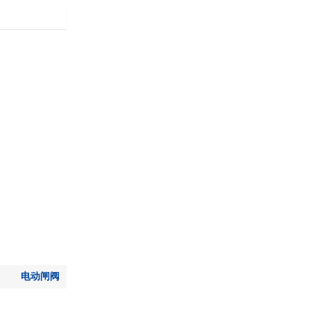
凯发平台-凯发k8旗舰厅
电动闸阀