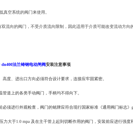
低真空系统的阀门来使用。
有双流向的阀门，不受介质流向限制，因此适用于介质可能改变流动方向
16c dn400法兰铸钢电动闸阀
安装注意事项
、高度、进出口方向必须符合设计要求，连接应牢固紧密。
温管道上的各类手动阀门，手柄均不得向下。
前必须进行外观检查，阀门的铭牌应符合现行国家标准《通用阀门标志》gb 1
压力大于1.0 mpa 及在主干管上起到切断作用的阀门，安装前应进行强度