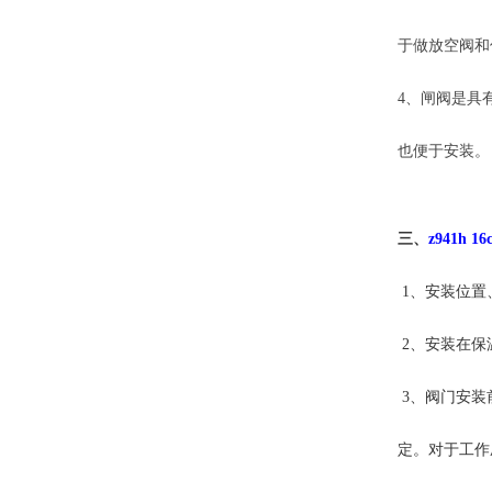
于做放空阀和
4、闸阀是具
也便于安装。
三
、
z941h 
1、安装位置
2、安装在保
3、阀门安装
定。对于工作