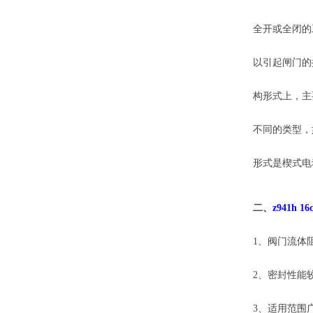
全开或全闭的
以引起闸门的
构形式上，主
不同的类型，
形式是楔式电
二、
z941h 
1、阀门流体
2、密封性能
3、适用范围