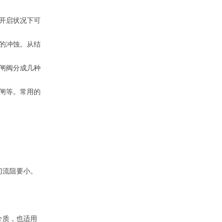
开启状况下可
的冲蚀。从结
闸阀分成几种
闸等。常用的
门流阻要小。
介质，也适用