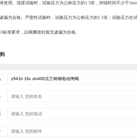
准使用。强度试验时，试验压力为公称压力的1.5倍，持续时间不少于5mi
渗漏为合格。严密性试验时，试验压力为公称压力的1.1倍；试验压力在
0243标准要求，以阀瓣密封面无渗漏为合格。
购
品
名
话
件