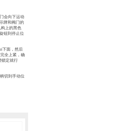
钮，阀门会向下运动
示牌和阀门的
行机构上的黑色
旋钮到停止位
ui
下面，然后
并完全上紧，确
锁锁定就行
换手柄切到手动位