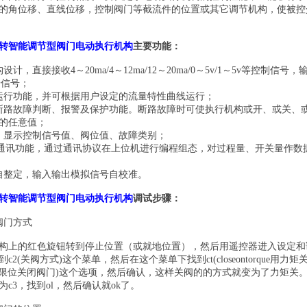
的角位移、直线位移，控制阀门等截流件的位置或其它调节机构，使被控
转智能调节型阀门电动执行机构
主要功能：
构设计，直接接收
4～20ma/4～12ma/12～20ma/0～5v/1～5v等控制信
馈信号；
运行功能，并可根据用户设定的流量特性曲线运行；
断路故障判断、报警及保护功能。断路故障时可使执行机构或开、或关、
置的任意值；
，显示控制信号值、阀位值、故障类别；
5远程通讯功能，通过通讯协议在上位机进行编程组态，对过程量、开关量作数
自整定，输入输出模拟信号自校准。
转智能调节型阀门电动执行机构
调试步骤：
阀门方式
构上的红色旋钮转到停止位置（或就地位置），然后用遥控器进入设定和
到
c2(关阀方式)这个菜单，然后在这个菜单下找到ct(closeontorque用力
limit用限位关闭阀门)这个选项，然后确认，这样关阀的的方式就变为了力矩
c3，找到ol，然后确认就ok了。