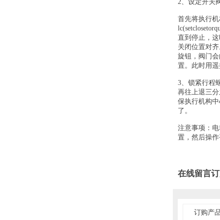
2、设定开关
首先将执行机
lc(setcl
直到停止，这
关闭位置对齐。再
旋钮，阀门会
置。此时用遥
3、锁紧行程
再往上退三分
保执行机构中
了。
注意事项：电
置，然后操作
在线留言订
订购产