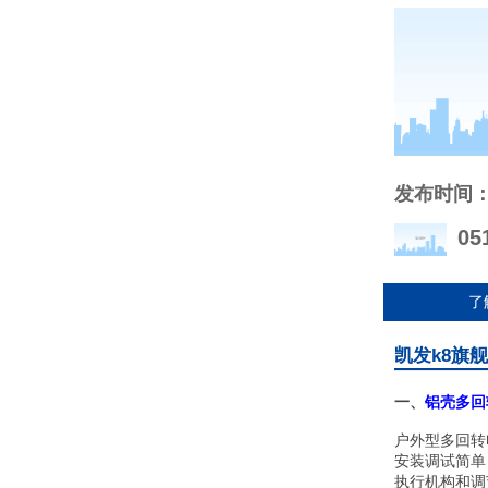
发布时间
05
了
凯发k8旗
一、
铝壳多回
户外型多回转
安装调试简单
执行机构和调