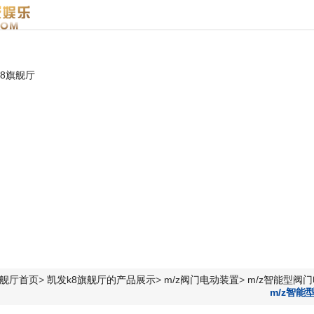
智能调节型阀门电动执行机构|江苏贝尔电装-凯发平台
k8旗舰厅
旗舰厅首页
>
凯发k8旗舰厅的产品展示
>
m/z阀门电动装置
>
m/z智能型阀
m/z智能