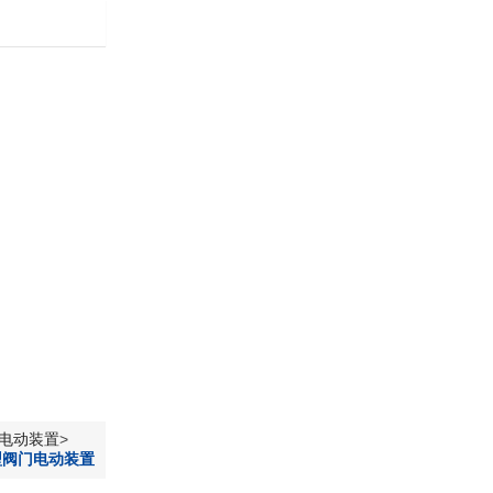
凯发平台-凯发k8旗舰厅
门电动装置
>
型阀门电动装置