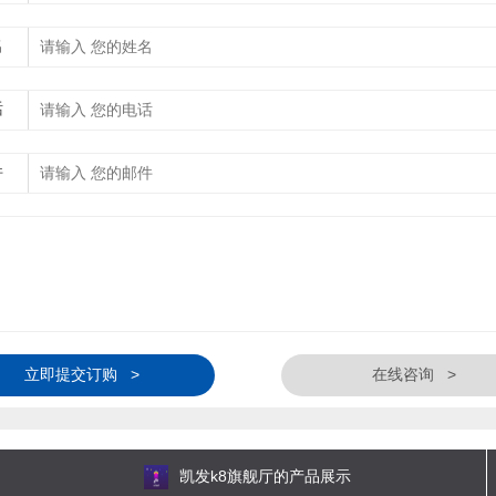
名
话
件
立即提交订购 >
在线咨询 >
凯发k8旗舰厅的产品展示