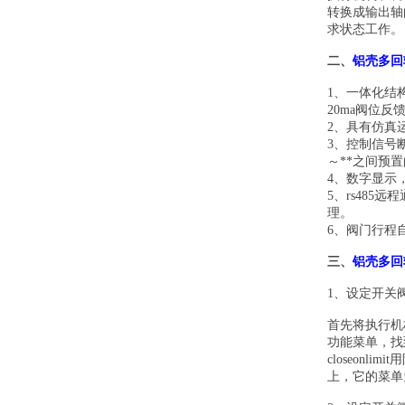
转换成输出轴
求状态工作。
二、
铝壳多回
1
、一体化结
20ma阀位反
2、具有仿真
3
、控制信号
～**之间预
4、数字显示
5、rs48
理。
6、阀门行程
三、
铝壳多回
1、设定开关
首先将执行机
功能菜单，找
closeon
上，它的菜单为