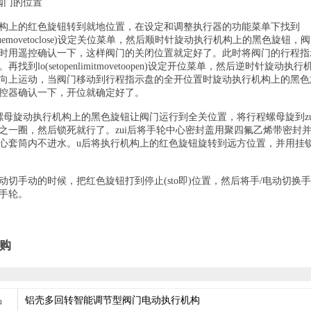
阀门的位置
构上的红色旋钮转到就地位置，在设定和调整执行器的功能菜单下找到
osetorquemovetoclose)设定关位菜单，然后顺时针旋动执行机构上的黑色旋
时用遥控确认一下，这样阀门的关闭位置就定好了。此时将阀门的行程指
找到lo(setopenlimitmovetoopen)设定开位菜单，然后逆时针旋动执
向上运动，当阀门移动到行程指示盘的全开位置时旋动执行机构上的黑色
控器确认一下，开位就确定好了。
螺母旋动执行机构上的黑色旋钮让阀门运行到全关位置，将行程螺母旋到
z
之一圈，然后锁死就行了。
zui
后将手轮中心密封盖用聚四氟乙烯带密封
心套筒内不进水。
u后将执行机构上的红色旋钮旋转到远方位置，并用挂
动切手动的时候，把红色旋钮打到停止
(sto即)位置，然后将手/电动切
手轮。
购
品