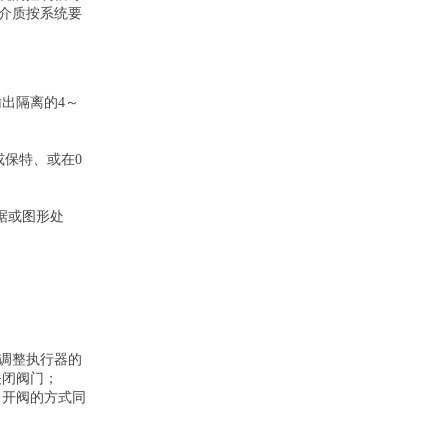
介质按系统要
号，输出隔离的4～
或保特、或在
0
据或图形处
调整执行器的
矩关闭阀门；
关。开阀的方式同