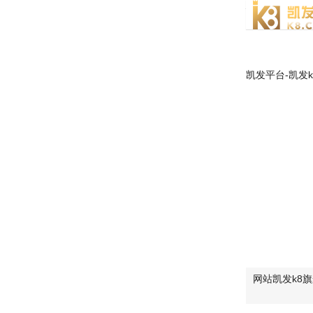
铝壳多回转
凯发平台-凯发
网站凯发k8