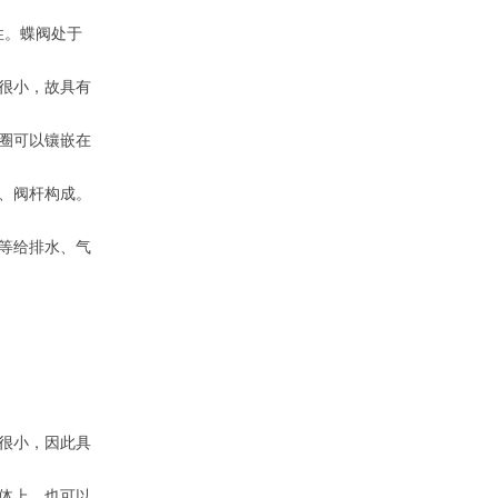
性。蝶阀处于
很小，故具有
圈可以镶嵌在
、阀杆构成。
纸等给排水、气
很小，因此具
体上，也可以