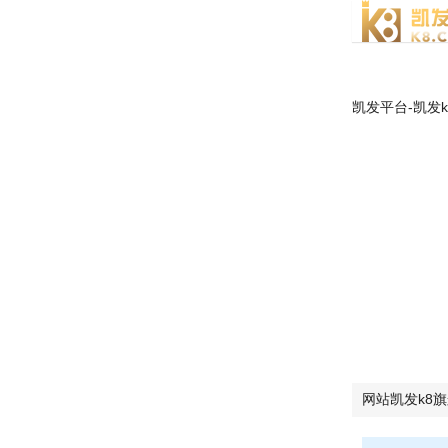
普通开关型d
凯发平台-凯发
网站凯发k8