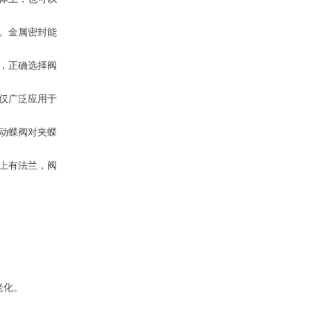
。金属密封能
，正确选择阀
仅广泛应用于
动蝶阀对夹蝶
上有法兰，阀
老化。