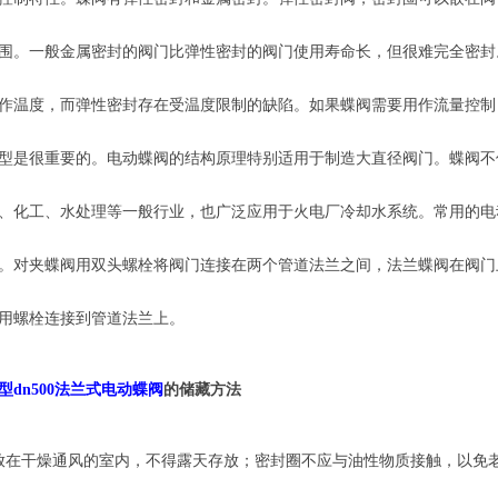
围。一般金属密封的阀门比弹性密封的阀门使用寿命长，但很难完全密封
作温度，而弹性密封存在受温度限制的缺陷。如果蝶阀需要用作流量控制
型是很重要的。电动蝶阀的结构原理特别适用于制造大直径阀门。蝶阀不
、化工、水处理等一般行业，也广泛应用于火电厂冷却水系统。常用的电
。对夹蝶阀用双头螺栓将阀门连接在两个管道法兰之间，法兰蝶阀在阀门
用螺栓连接到管道法兰上。
型
dn500法兰式电动蝶阀
的
储藏方法
放在干燥通风的室内，不得露天存放；密封圈不应与油性物质接触，以免