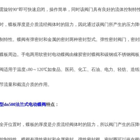
需旋转
90°即可快速启闭，操作简单，同时该阀门具有良好的流体控制特
时，蝶板厚度是介质流经阀体时的阻力，因此通过该阀门所产生的压力降
制特性。蝶阀有弹密封和金属的密封两种密封型式。弹性密封阀门，密封
蝶板周边。手电两用软密封电动蝶阀由橡胶密封蝶阀和碳钢或不锈钢阀板
阀适用于温度≤80～120℃如食品、医药、化工、石油、电力、轻纺、造
节流量和截流介质的作用。
型
dn500法兰式电动蝶阀
特点：
全开位置时，蝶板的厚度是介质流经阀体时的阻力，所以阀门产生的压降
控制特性。蝶阀有弹性密封和金属密封。弹性密封阀，密封圈可以嵌在阀