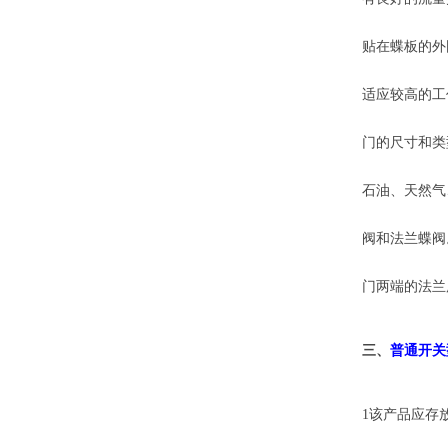
贴在蝶板的外
适应较高的工
门的尺寸和类
石油、天然气
阀和法兰蝶阀
门两端的法兰
三、
普通开关
1该产品应存