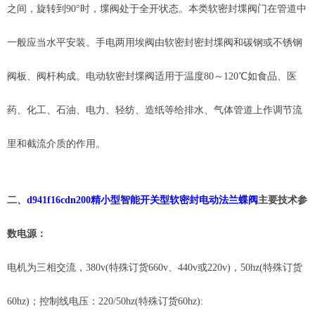
之间，旋转到90°时，堞阀处于全开状态。本类软密封堞阀门在管道中
一般应当水平安装。手电两用埃阀由软密封密封堞阀和碳钢或不锈钢
阀板、阀杆构成。电动软密封堞阀适用于温度80～120℃如食品、医
药、化工、石油、电力、轻纺、造纸等给排水、气体管道上作调节流
里和截流介质的作用。
二、
d941f16cdn200精小型智能开关型软密封电动法兰蝶阀
主要技术参
数电源：
电机为三相交流，
380v(特殊订货660v、440v或220v)，50hz(特殊订货
60hz)；控制线电压：220/50hz(特殊订货60hz):