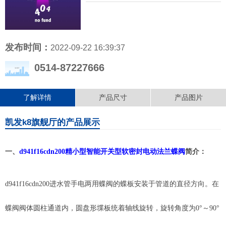
发布时间：
2022-09-22 16:39:37
0514-87227666
了解详情
产品尺寸
产品图片
凯发k8旗舰厅的产品展示
一、
d941f16cdn200精小型智能开关型软密封电动法兰蝶阀
简介：
d941f16cdn200进水管手电两用蝶阀的蝶板安装于管道的直径方向。在
蝶阀阀体圆柱通道内，圆盘形堞板统着轴线旋转，旋转角度为0°～90°