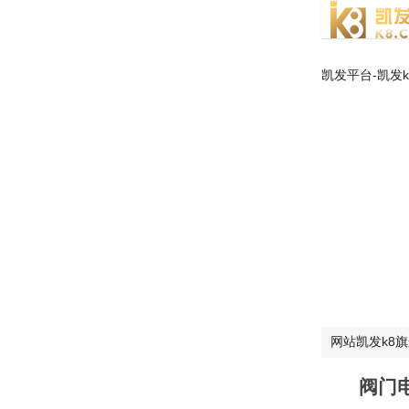
凯发平台-凯发
网站凯发k8
阀门