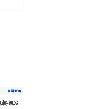
凯发平台-凯发k8旗舰厅
公司新闻
装-凯发