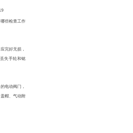
19
好哪些检查工作
纹应完好无损，
丢失手轮和铭
中的电动阀门，
、盖帽、气动附