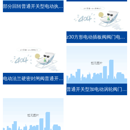
部分回转普通开关型电动执行机构涡轮结构电动装置
z30方形电动插板阀阀门电动执行器
电动法兰硬密封闸阀普通开关型阀门电动执行器
普通开关型加电动涡轮阀门电动执行器