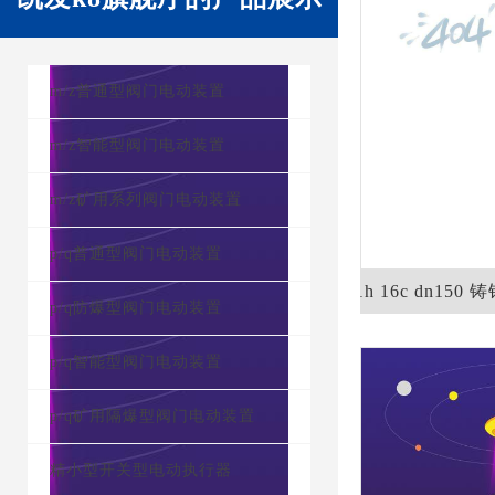
m/z普通型阀门电动装置
m/z智能型阀门电动装置
m/z矿用系列阀门电动装置
p/q普通型阀门电动装置
z941h 16c dn1
p/q防爆型阀门电动装置
p/q智能型阀门电动装置
p/q矿用隔爆型阀门电动装置
精小型开关型电动执行器