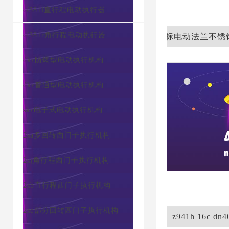
c/381l直行程电动执行器
c/381r角行程电动执行器
美标电动法兰不锈钢闸阀
dkz防爆型电动执行机构
dkz普通型电动执行机构
skz电子式电动执行机构
2sa多回转西门子执行机构
2sj角行程西门子执行机构
2sb直行程西门子执行机构
2sq部分回转西门子执行机构
z941h 16c