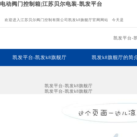
电动阀门控制箱|江苏贝尔电装-凯发平台
欢迎进入江苏贝尔阀门控制有限公司凯发k8旗舰厅官网网站 今天是
凯发平台-
凯发平台-凯发k8旗舰厅
凯发k8旗舰厅的简
下载中心
凯发平台的人才招聘
联
凯发平台-凯发k8旗舰厅
凯发平台-凯发k8旗舰厅