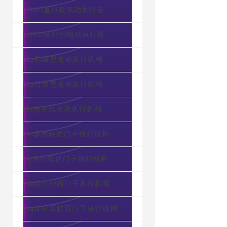
c/381l直行程电动执行器
c/381r角行程电动执行器
dkz防爆型电动执行机构
dkz普通型电动执行机构
skz电子式电动执行机构
2sa多回转西门子执行机构
2sj角行程西门子执行机构
2sb直行程西门子执行机构
2sq部分回转西门子执行机构