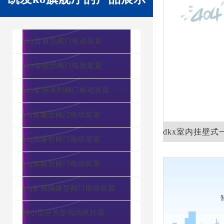
m/z普通型阀门电动装置
m/z智能型阀门电动装置
m/z矿用系列阀门电动装置
p/q普通型阀门电动装置
dkx室内挂壁
p/q防爆型阀门电动装置
p/q智能型阀门电动装置
p/q矿用隔爆型阀门电动装置
精小型开关型电动执行器