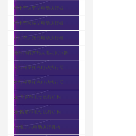
精小型调节型电动执行器
精小型防爆型电动执行器
多回转罗托克电动执行器
部分回转罗托克电动执行器
直行程罗托克电动执行器
角行程罗托克电动执行器
dkj普通型电动执行机构
dkj防爆型电动执行机构
skj电子式电动执行机构