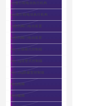
psl直行程电动执行机构
psq角行程电动执行机构
lq系列阀门电动装置
qt系列阀门电动装置
dkx-zc抽屉式控制箱
dkx-zg挂壁式控制箱
dkx-zbg防爆型控制箱
电动闸阀
电动蝶阀