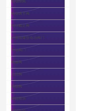
电动球阀
电动调节阀
电动截止阀
矿用隔爆型电动阀门
手动阀门
电磁阀
止回阀
隔膜阀
智能模块
中转齿轮