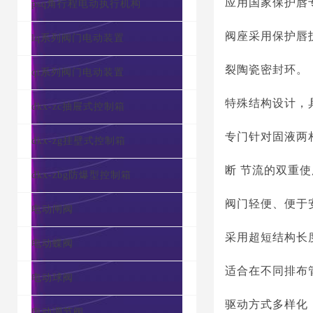
应用国家保护唇
psq角行程电动执行机构
阀座采用保护唇
lq系列阀门电动装置
裂陶瓷密封环。
qt系列阀门电动装置
特殊结构设计，
dkx-zc抽屉式控制箱
专门针对固液两
dkx-zg挂壁式控制箱
断
节流的双重使
dkx-zbg防爆型控制箱
阀门轻便、便于
电动闸阀
采用超短结构长
电动蝶阀
适合在不同排布
电动球阀
驱动方式多样化
电动调节阀