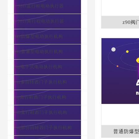
c/381l直行程电动执行器
c/381r角行程电动执行器
z90
dkz防爆型电动执行机构
dkz普通型电动执行机构
skz电子式电动执行机构
2sa多回转西门子执行机构
2sj角行程西门子执行机构
2sb直行程西门子执行机构
2sq部分回转西门子执行机构
普通防爆