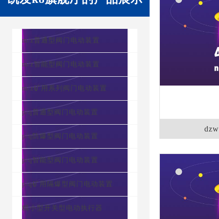
m/z普通型阀门电动装置
m/z智能型阀门电动装置
m/z矿用系列阀门电动装置
p/q普通型阀门电动装置
dz
p/q防爆型阀门电动装置
p/q智能型阀门电动装置
p/q矿用隔爆型阀门电动装置
精小型开关型电动执行器