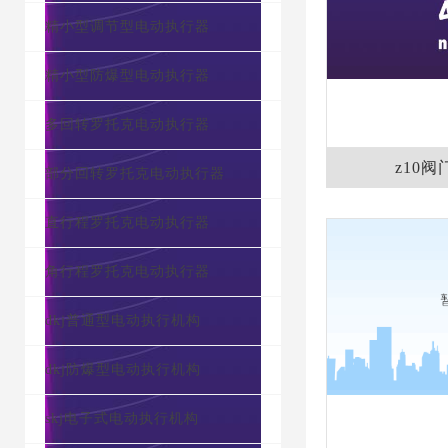
精小型调节型电动执行器
精小型防爆型电动执行器
多回转罗托克电动执行器
z10
部分回转罗托克电动执行器
直行程罗托克电动执行器
角行程罗托克电动执行器
dkj普通型电动执行机构
dkj防爆型电动执行机构
skj电子式电动执行机构