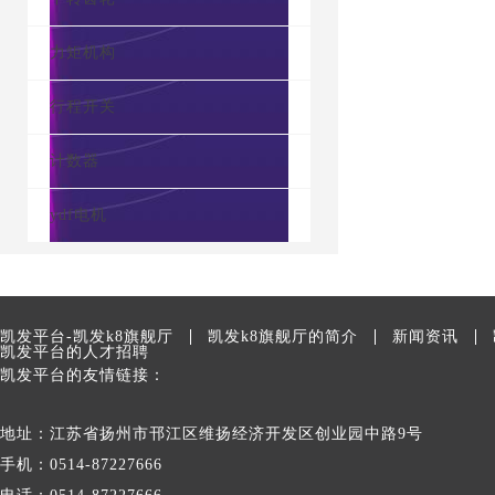
力矩机构
行程开关
计数器
ydf电机
凯发平台-凯发k8旗舰厅
凯发k8旗舰厅的简介
新闻资讯
凯发平台的人才招聘
凯发平台的友情链接：
地址：江苏省扬州市邗江区维扬经济开发区创业园中路9号
手机：0514-87227666