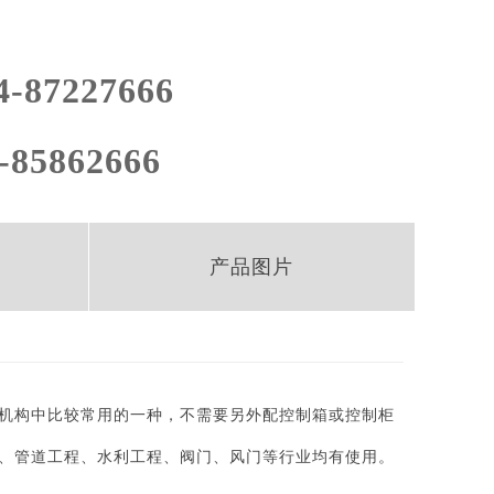
4-87227666
-85862666
产品图片
机构中比较常用的一种，不需要另外配控制箱或控制柜
、管道工程、水利工程、阀门、风门等行业均有使用。