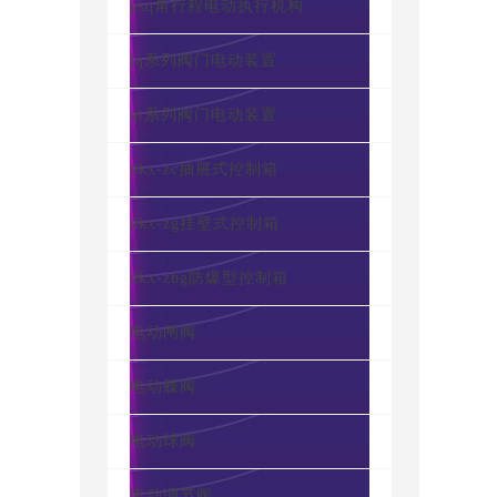
psq角行程电动执行机构
lq系列阀门电动装置
qt系列阀门电动装置
dkx-zc抽屉式控制箱
dkx-zg挂壁式控制箱
dkx-zbg防爆型控制箱
电动闸阀
电动蝶阀
电动球阀
电动调节阀