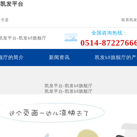
-凯发平台
今天是
联系凯
全国咨询热线：
凯发平台-凯发k8旗舰厅
0514-8722766
旗舰厅的简介
新闻资讯
凯发k8旗舰厅的
联系凯发平台
凯发平台-凯发k8旗舰厅
凯发平台-凯发k8旗舰厅