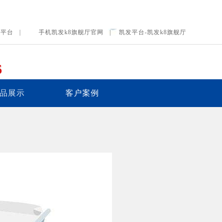
发平台 |
手机凯发k8旗舰厅官网 |
凯发平台-凯发k8旗舰厅
6
产品展示
客户案例