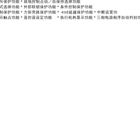
向保护功能＊就地控制点动／自保持选择功能
式选择功能＊外部联锁保护功能＊条件控制保护功能
制保护功能＊力矩旁路保护功能＊ esd超越保护功能＊中断设置功
示触点功能＊遥控器设定功能 ＊执行机构显示功能＊三相电源相序自动判别