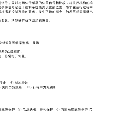
制信号，同时与阀位传感器的位置信号相比较，将执行机构的输
或事件信号定位于控制系统预先设置的位置，除非在运行过程中
器将满足控制系统的要求，发生正确的指令，触发三相固态继电
的参数、功能进行修正或组态设置。
≤5%并可动态监视、显示
误差为1级精度。
定，毋需打开箱盖。
就地停止 6) 就地控制
2) 关阀力矩跳断 13) 行程中力矩跳断
源故障保护 5) 电源缺相、掉相保护 6) 内部系统故障保护 7)