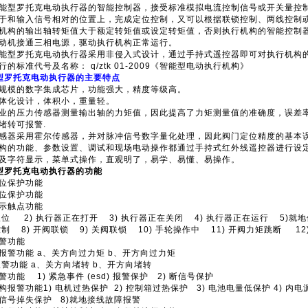
能型罗托克电动执行器的智能控制器，接受标准模拟电流控制信号或开关量控
于和输入信号相对的位置上，完成定位控制，又可以根据联锁控制、两线控制
机构的输出轴转矩值大于额定转矩值或设定转矩值，否则执行机构的智能控制
动机接通三相电源，驱动执行机构正常运行。
能型罗托克电动执行器采用非侵入式设计，通过手持式遥控器即可对执行机构
的标准代号及名称： q/ztk 01-2009《智能型电动执行机构》
型罗托克电动执行器的主要特点
规模的数字集成芯片，功能强大，精度等级高。
体化设计，体积小，重量轻。
业的压力传感器测量输出轴的力矩值，因此提高了力矩测量值的准确度，误差率
堵转可报警.
感器采用霍尔传感器，并对脉冲信号数字量化处理，因此阀门定位精度的基本
构的功能、参数设置、调试和现场电动操作都通过手持式红外线遥控器进行设
及字符显示，菜单式操作，直观明了，易学、易懂、易操作。
型罗托克电动执行器的功能
限位保护功能
限位保护功能
指示触点功能
途限位 2) 执行器正在打开 3) 执行器正在关闭 4) 执行器正在运行 5)
控制 8) 开阀联锁 9) 关阀联锁 10) 手轮操作中 11) 开阀力矩跳断 1
门报警功能
矩报警功能 a、关方向过力矩 b、开方向过力矩
转报警功能 a、关方向堵转 b、开方向堵转
功能 1) 紧急事件 (esd) 报警保护 2) 断信号保护
构报警功能1) 电机过热保护 2) 控制箱过热保护 3) 电池电量低保护 4) 内电
信号掉失保护 8)就地接线故障报警