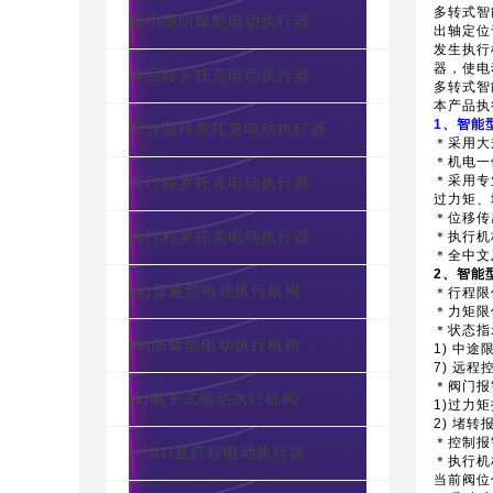
多转式智
精小型防爆型电动执行器
出轴定位
发生执行
器，使电
多回转罗托克电动执行器
多转式智
本产品执行
1、智能
部分回转罗托克电动执行器
＊采用大
＊机电一
＊采用专
直行程罗托克电动执行器
过力矩、
＊位移传
角行程罗托克电动执行器
＊执行机
＊全中文
2、智能
dkj普通型电动执行机构
＊行程
＊力矩
＊状态
dkj防爆型电动执行机构
1) 中
7) 远程
＊阀
skj电子式电动执行机构
1)过力
2) 堵
＊控制报警
c/381l直行程电动执行器
＊执行机
当前阀位