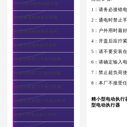
c/381r角行程电动执行器
1：请务必接错
dkz防爆型电动执行机构
2：通电时禁止
3：户外用时最
dkz普通型电动执行机构
4：开盖后应拧
skz电子式电动执行机构
5：请不要安装
2sa多回转西门子执行机构
6：请确定输入
7：禁止超负荷
2sj角行程西门子执行机构
8：本厂不接受
2sb直行程西门子执行机构
精小型电动执行器
2sq部分回转西门子执行机构
型电动执行器
psl直行程电动执行机构