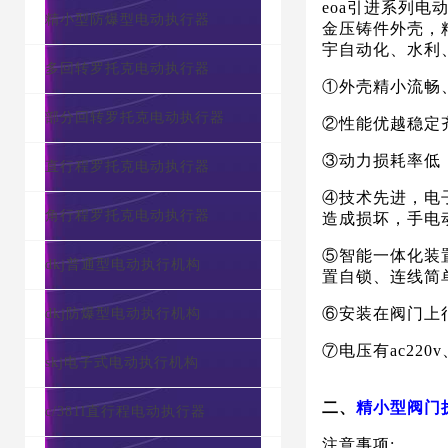
eoa引进系列
精小型防爆型电动执行器
金压铸件外壳，
宇自动化、水利
多回转罗托克电动执行器
①外壳精小流畅
部分回转罗托克电动执行器
②性能优越稳定
③动力损耗率低
直行程罗托克电动执行器
④技术先进，电
角行程罗托克电动执行器
造成损坏，手电
⑤智能一体化装置
dkj普通型电动执行机构
置自锁、连线简
⑥安装在阀门上
dkj防爆型电动执行机构
⑦电压有ac220v
skj电子式电动执行机构
二
、
精小型
阀门
c/381l直行程电动执行器
注意事项
: