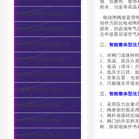
蚀、抗擦伤、使用
的水、冶金等高温
精小型防爆型电动执行器
电动闸阀就是用电
动作力距比电动闸
损坏，但必须有气
多回转罗托克电动执行器
元件设置压缩空气
部分回转罗托克电动执行器
二、
智能整体型法兰铸
1、对阀门流体特
直行程罗托克电动执行器
2、高温、高压介
3、低温（深冷）
4、低压大口径。
角行程罗托克电动执行器
5、安装位置：当
6、只能做全开或
dkj普通型电动执行机构
三、
智能整体型法兰铸
1、采用压力自紧
dkj防爆型电动执行机构
2、阀座密封面采
3、阀杆表面经抗
skj电子式电动执行机构
4、阀门的开启和
构，除就地操作书
c/381l直行程电动执行器