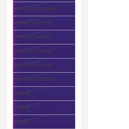
psq角行程电动执行机构
lq系列阀门电动装置
qt系列阀门电动装置
dkx-zc抽屉式控制箱
dkx-zg挂壁式控制箱
dkx-zbg防爆型控制箱
电动闸阀
电动蝶阀
电动球阀