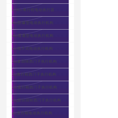
c/381r角行程电动执行器
dkz防爆型电动执行机构
dkz普通型电动执行机构
skz电子式电动执行机构
2sa多回转西门子执行机构
2sj角行程西门子执行机构
2sb直行程西门子执行机构
2sq部分回转西门子执行机构
psl直行程电动执行机构