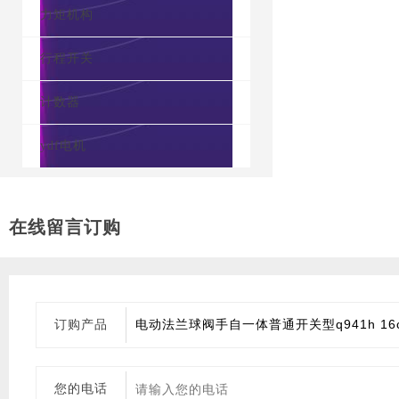
力矩机构
行程开关
计数器
ydf电机
在线留言订购
订购产品
您的电话