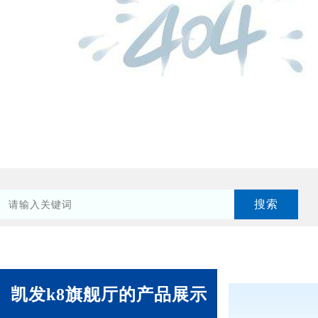
凯发k8旗舰厅的产品展示