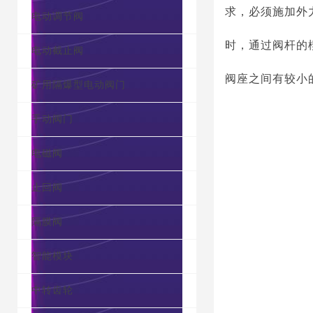
求，必须施加外
电动调节阀
时，通过阀杆的
电动截止阀
阀座之间有较小
矿用隔爆型电动阀门
手动阀门
电磁阀
止回阀
隔膜阀
智能模块
中转齿轮