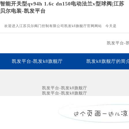
智能开关型qv94h 1.6c dn150电动法兰v型球阀|江苏
贝尔电装-凯发平台
欢迎进入江苏贝尔阀门控制有限公司凯发k8旗舰厅官网网站 今天是
凯发平台-
凯发平台-凯发k8旗舰厅
凯发k8旗舰厅的简
下载中心
凯发平台的人才招聘
联
凯发平台-凯发k8旗舰厅
凯发平台-凯发k8旗舰厅