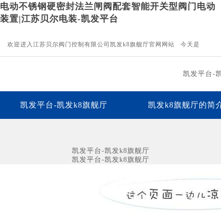
电动不锈钢硬密封法兰闸阀配套智能开关型阀门电动
装置|江苏贝尔电装-凯发平台
欢迎进入江苏贝尔阀门控制有限公司凯发k8旗舰厅官网网站 今天是
凯发平台-
凯发平台-凯发k8旗舰厅
凯发k8旗舰厅的简
下载中心
凯发平台的人才招聘
联
凯发平台-凯发k8旗舰厅
凯发平台-凯发k8旗舰厅