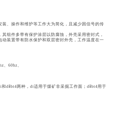
安装、操作和维护等工作大为简化，且减少因信号的传
，其组件多带有保护涂层以防腐蚀，外壳采用密封式，
电动装置带有防水保护和双层密封外壳，工作温度在一
z、60hz、
ⅱbt4两种，di适用于煤矿非采掘工作面；dⅱbt4用于