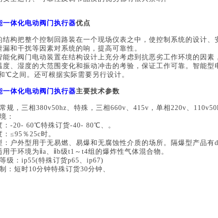
能一体化电动阀门执行器
优点
的结构把整个控制回路装在一个现场仪表之中，使控制系统的设计、
泄漏和干扰等因素对系统的响，提高可靠性。
智能化阀门电动装置在结构设计上充分考虑到抗恶劣工作环境的因素
温度、湿度的大范围变化和振动冲击的考验，保证工作可靠。智能型
～ 和℃之间。还可根据实际需要另行设计。
能一体化电动阀门执行器
主要技术参数
规，三相380v50hz、特殊，三相660v、415v，单相220v、110v50h
环境：
-20- 60℃特殊订货-40- 80℃、。
：≤95％25c时。
：户外型用于无易燃、易爆和无腐蚀性介质的场所。隔爆型产品有di和d
用于环境为ⅱa、ⅱb级t1～t4组的爆炸性气体混合物。
级：ip55(特殊订货p65、ip67)
制：短时10分钟特殊订货30分钟、