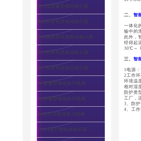
精小型防爆型电动执行器
二、
智
多回转罗托克电动执行器
一体化
输中的
部分回转罗托克电动执行器
此外，
经得起
30℃
直行程罗托克电动执行器
三、
智
角行程罗托克电动执行器
1电源：常
2工作
环境温度：
dkj普通型电动执行机构
相对湿度
防护类型
工厂，适
dkj防爆型电动执行机构
3、防护等
4、工作
skj电子式电动执行机构
c/381l直行程电动执行器