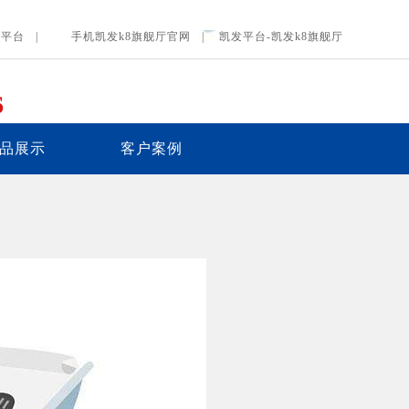
发平台 |
手机凯发k8旗舰厅官网 |
凯发平台-凯发k8旗舰厅
6
产品展示
客户案例