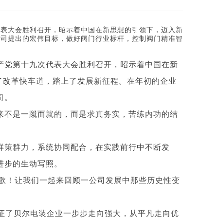
代表大会胜利召开，昭示着中国在新思想的引领下，迈入新
公司提出的宏伟目标，做好阀门行业标杆，控制阀门精准智
产党第十九次代表大会胜利召开，昭示着中国在新
了改革快车道，踏上了发展新征程。在年初
的企业
司
。
来不是一蹴而就的，而是求真务实，苦练内功的结
群策群力，系统协同配合，在实践前行中不断发
进步
的生动写照。
奏凯歌！让我们一起来回顾一公司发展中那些历史性变
证了
贝尔电装企业
一步步走向强大，从平凡走向优