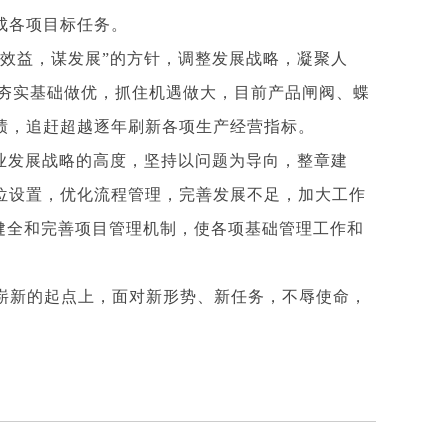
成各项目标任务。
提效益，谋发展”的方针，
调整
发展战略，凝聚人
，夯实基础做优，抓住机遇做大，
目前产品
闸阀、蝶
绩，追赶超越逐年刷新各项生产经营指标。
业发展战略的高度，坚持以问题为导向，整章建
位
设置，优化
流程
管理，完善
发展不足
，加大工作
健全和完善项目管理机制，使各项基础管理工作和
崭新的起点上，面对新形势、新任务，
不辱使命，