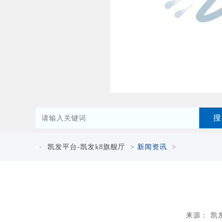
凯发平台-凯发k8旗舰厅
>
新闻资讯
>
来源：
凯