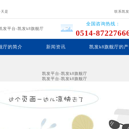
今天是
联系凯
全国咨询热线：
凯发平台-凯发k8旗舰厅
0514-8722766
旗舰厅的简介
新闻资讯
凯发k8旗舰厅的
联系凯发平台
凯发平台-凯发k8旗舰厅
凯发平台-凯发k8旗舰厅