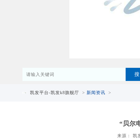
凯发平台-凯发k8旗舰厅
>
新闻资讯
>
“贝尔
来源：
凯