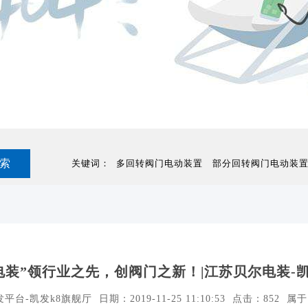
关键词：
多回转阀门电动装置
部分回转阀门电动装
电装”领行业之先，创阀门之新！|江苏贝尔电装-
发平台-凯发k8旗舰厅
日期：
2019-11-25 11:10:53
点击：
852
属于