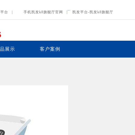
发平台 |
手机凯发k8旗舰厅官网 |
凯发平台-凯发k8旗舰厅
6
产品展示
客户案例