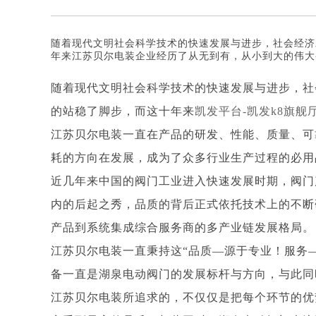
随着现代文明社会科学技术的快速发展与进步，社会经济
年来江苏贝尔电装企业经历了从无到有，从小到大的伟大
随着
现代文明社会
科学技术的
快速发展与进步
，社
的站稳了脚步，而这十年来
凯发平台-凯发k8旗舰
江苏贝尔电装一直在产品的研发、性能、质量、可
耗的方向在发展，成为了众多行业生产过程的必用
近几年来中国的阀门工业进入快速发展时期，阀门
内的后起之秀，品质的背后正式依托技术上的不断
产品到系统集成综合服务商的多产业链发展格局。
江苏贝尔电装一直秉持这
“品质—源于专业！服务
备一直是湖泉电动阀门的发展标杆与方向，与此同
江苏贝尔电装所追求的，不仅仅是把每个环节的优