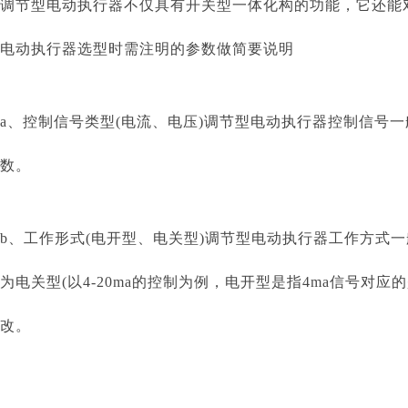
调节型电动执行器不仅具有开关型一体化构的功能，它还能
电动执行器选型时需注明的参数做简要说明
a、控制信号类型(电流、电压)调节型电动执行器控制信号一般有
数。
b、工作形式(电开型、电关型)调节型电动执行器工作方式一般
为电关型(以4-20ma的控制为例，电开型是指4ma信号对
改。