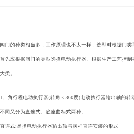
阀
门的种类相当多，工作原理也不太
一
样，选型时根据门类
首先应根据阀门的类型选择电动执行器。根据生产工艺控制
大类。
1
、
角行程电动执行器
(转角＜360度)电动执行器输出轴的
不同又分为直连式、底座曲柄式两种。
直连式
:是指电动执行器输出轴与阀杆直连安装的形式