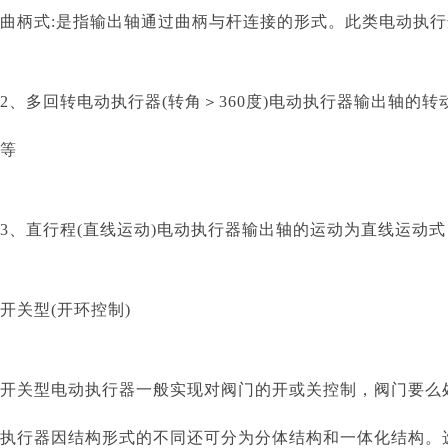
曲柄式
:是指输出轴通过曲柄与杆连接的形式。此类电动执
2、多回转电动执行器(转角＞360度)电动执行器输出轴的
等
3、直行程(直线运动)电动执行器输出轴的运动为直线运动
开关型
(开环控制)
开关型电动执行器一般实现对阀门的开或关控制，阀门要么
执行器因结构形式的不同还可分为分体结构和一体化结构。